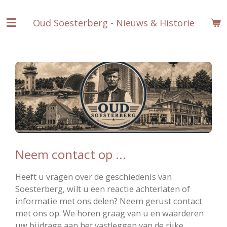
Ga
Oud Soesterberg - Nieuws & Historie
direct
naar
de
hoofdinhoud
Neem contact op ...
Heeft u vragen over de geschiedenis van
Soesterberg, wilt u een reactie achterlaten of
informatie met ons delen? Neem gerust contact
met ons op. We horen graag van u en waarderen
uw bijdrage aan het vastleggen van de rijke