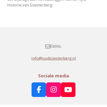
historie van Soesterberg.
EMAIL
info@oudsoesterberg.nl
Sociale media
F
I
Y
a
n
o
c
s
u