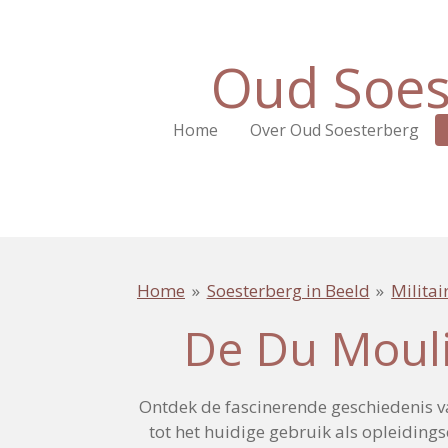
Ga
direct
Oud Soes
naar
de
hoofdinhoud
Home
Over Oud Soesterberg
Home
»
Soesterberg in Beeld
»
Militai
De Du Mouli
Ontdek de fascinerende geschiedenis 
tot het huidige gebruik als opleiding